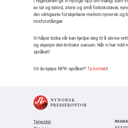
I regeldelen gir vi nyttige tips om mangt som vi 
av tal og talord, store og små forbokstavar, nyn
dei viktigaste forskjellane mellom nynorsk og b
misforståingar.
Vi håper boka vår kan hjelpe deg til å skrive re
og skjerpe den kritiske sansen. Når vi har ridd 
språket!
Vil du kjøpe NPK-språket?
Ta kontak
t
REDA
Tenester