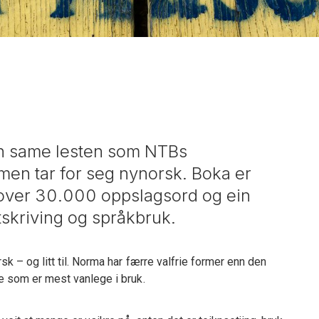
n same lesten som NTBs
en tar for seg nynorsk. Boka er
ed over 30.000 oppslagsord og ein
skriving og språkbruk.
sk – og litt til. Norma har færre valfrie former enn den
ne som er mest vanlege i bruk.