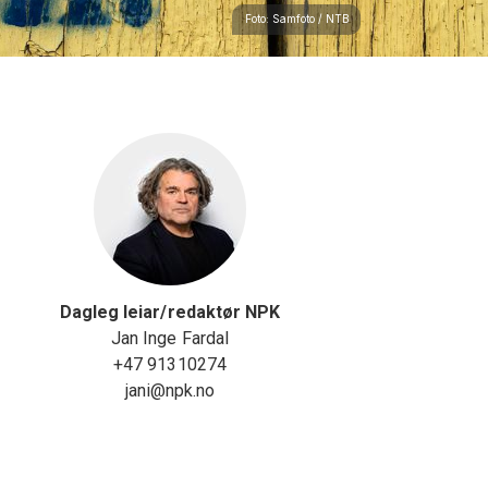
Foto: Samfoto / NTB
Dagleg leiar/redaktør NPK
Jan Inge Fardal
+47 91310274
jani@npk.no