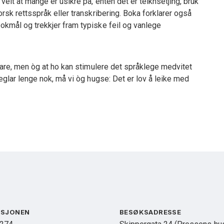
veit at mange er usikre på, enten det er teiknsetjing, bruk
orsk rettsspråk eller transkribering. Boka forklarer også
okmål og trekkjer fram typiske feil og vanlege
ttare, men òg at ho kan stimulere det språklege medvitet
reglar lenge nok, må vi òg hugse: Det er lov å leike med
KSJONEN
BESØKSADRESSE