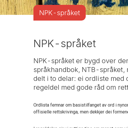
NPK-språket
NPK-språket
NPK-språket er bygd over de
språkhandbok, NTB-språket, m
delt i to delar: ei ordliste m
regeldel med gode råd om rett
Ordlista femnar om basistilfanget av ord i nynor
offisielle rettskrivinga, men dekkjer dei forme