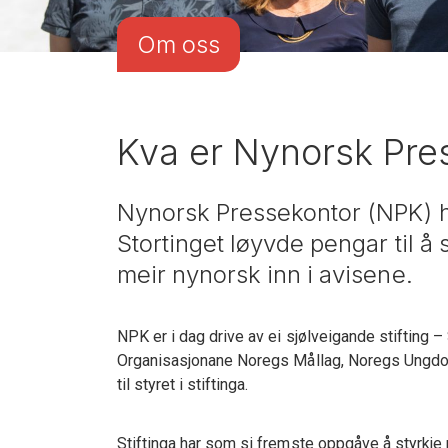
Om oss
Kva er Nynorsk Pre
Nynorsk Pressekontor (NPK) h
Stortinget løyvde pengar til å 
meir nynorsk inn i avisene.
NPK er i dag drive av ei sjølveigande stifting 
Organisasjonane Noregs Mållag, Noregs Ungdom
til styret i stiftinga.
Stiftinga har som si fremste oppgåve å styrkje 