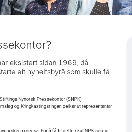
ssekontor?
ar eksistert sidan 1969, då
starte eit nyheitsbyrå som skulle få
– Stiftinga Nynorsk Pressekontor (SNPK).
slag og Kringkastingsringen peikar ut representantar
nynorsken i pressa. For å få til dette skal NPK spreie