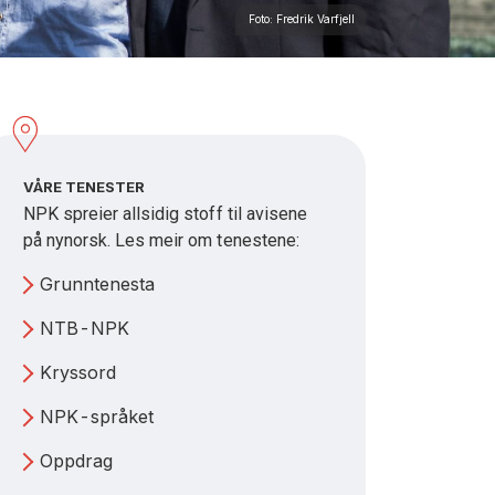
Foto: Fredrik Varfjell
VÅRE TENESTER
NPK spreier allsidig stoff til avisene
på nynorsk. Les meir om tenestene:
Grunntenesta
NTB-NPK
Kryssord
NPK-språket
Oppdrag